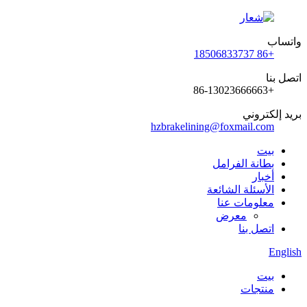
واتساب
+86 18506833737
اتصل بنا
+86-13023666663
بريد إلكتروني
hzbrakelining@foxmail.com
بيت
بطانة الفرامل
أخبار
الأسئلة الشائعة
معلومات عنا
معرض
اتصل بنا
English
بيت
منتجات