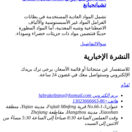
تشيانجيانغ
تشمل المواد العادية المستخدمة في بطانات
الفرامل المواد غير الأسبستوسية والألياف
الاصطناعية وشبه المعدنية، أما المواد المطورة
حديثًا فتتضمن مواد ذات جزيئات خضراء وسوداء.
سؤال
التفاصيل
النشرة الإخبارية
للاستفسار عن منتجاتنا أو قائمة الأسعار، يرجى ترك بريدك
الإلكتروني وسنتواصل معك في غضون 24 ساعة.
يُقدِّم
بريد إلكتروني
hzbrakelining@foxmail.com
هاتف
+86-13023666663
عنوان
No.66-1-3 قرية Fujiali Minfeng، مدينة Yiqiao، منطقة
Xiaoshan، مدينة Hangzhou، مقاطعة Zhejiang
وقت العمل
من الساعة 8:30 صباحاً إلى الساعة 5:30 مساءً من
الاثنين إلى السبت