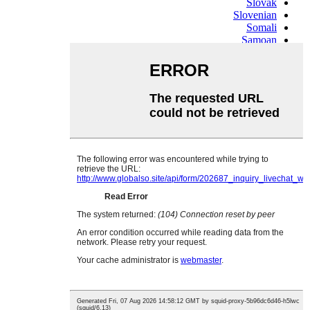
Slovak
Slovenian
Somali
Samoan
Scots Gaelic
Shona
Sindhi
Sundanese
Swahili
Tajik
Tamil
Telugu
Thai
Ukrainian
Urdu
Uzbek
Vietnamese
Welsh
Xhosa
Yiddish
Yoruba
Zulu
Kinyarwanda
Tatar
Oriya