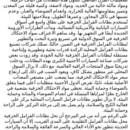
ومواد مالئة خالية من الحديد، ومواد لاصقة، وكمية قليلة من المعدن.
وتتميز بمقاومتها العالية للحرارة، وانعدام الضوضاء والغبار، وعدم
تسببها في تآكل المحاور، وعمرها الطويل، وملاءمتها للبيئة.
تُستخدم بطانات الفرامل الخزفية على نطاق واسع في أسواق
السيارات اليابانية والأمريكية الشمالية، وبدأت الطرازات الأوروبية
الجديدة أيضًا في التجهيز بها. وقد ساهم الاعتراف بمواد الاحتكاك
الخزفية في السوق الدولية في تسريع وتيرة البحث والتطوير
لبطانات الفرامل الخزفية في الصين. حاليًا، تمتلك شركات تصنيع
بطانات الفرامل المحلية الرائدة قدرات بحثية وتطويرية وإنتاجية
مستقلة لبطانات الفرامل الخزفية عالية الجودة، وقد زودت بعض
شركات صناعة السيارات الأجنبية الكبرى بهذه البطانات، ودخلت
تدريجيًا سوق المنتجات الراقية العالمية. مع ذلك، لا يزال السوق
المحلي غير متطور بشكل كافٍ. ويعود السبب في ذلك إلى ارتفاع
سعر مواد الاحتكاك الخزفية، مما يصعب على مصنعي المعدات
الأصلية تقبله. ثانيًا، تفرض الدول الأجنبية متطلبات أعلى فيما يتعلق
بالضوضاء وحماية البيئة. تحظى مواد الاحتكاك الخزفية بشعبية في
الخارج نظرًا لمزاياها المتمثلة في انعدام الضوضاء والمتانة وحماية
البيئة. لا يزال تطوير بطانات فرامل السيارات المحلية يركز على
فعالية الكبح والسلامة، ولم يصل بعد إلى مرحلة التركيز على الراحة
وحماية البيئة.
على الرغم من أنه من غير المرجح أن تحل بطانات الفرامل الخزفية
محل بطانات الفرامل التقليدية على المدى القريب، إلا أن السيارات
الحديثة تتطور نحو الأداء العالي والسرعة الفائقة والسلامة والراحة،