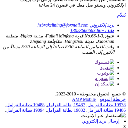
الإلكتروني وسنتواصل معك في غضون 24 ساعة.
يُقدِّم
بريد إلكتروني
hzbrakelining@foxmail.com
هاتف
+86-13023666663
عنوان
No.66-1-3 قرية Fujiali Minfeng، مدينة Yiqiao، منطقة
Xiaoshan، مدينة Hangzhou، مقاطعة Zhejiang
وقت العمل
من الساعة 8:30 صباحاً إلى الساعة 5:30 مساءً من
الاثنين إلى السبت
© جميع الحقوق محفوظة - 2010-2023.
خريطة الموقع
-
AMP Mobile
19938 بطانة الفرامل
,
19487 بطانة الفرامل
,
19488 بطانة الفرامل
,
19486 بطانة الفرامل
,
19032 بطانة الفرامل
,
19094 بطانة الفرامل
,
إرسال بريد إلكتروني
x