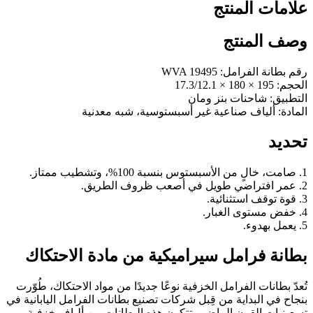
علامات المنتج
وصف المنتج
رقم بطانة الفرامل: WVA 19495
الحجم: 195 × 180 × 17.3/12.1
التطبيق: شاحنات بنز ومان
المادة: ألياف صناعية غير أسبستوسية، شبه معدنية
تحديد
1. صامت، خالٍ من الأسبستوس بنسبة 100%، وتشطيب ممتاز.
2. عمر افتراضي طويل في أصعب ظروف الطريق.
3. قوة توقف استثنائية.
4. خفض مستوى الغبار.
5. يعمل بهدوء.
بطانة فرامل سيراميكية من مادة الاحتكاك
تُعدّ بطانات الفرامل الخزفية نوعًا جديدًا من مواد الاحتكاك، طُوّرت
بنجاح في البداية من قِبل شركات تصنيع بطانات الفرامل اليابانية في
تسعينيات القرن الماضي. تتكون هذه البطانات من ألياف خزفية،