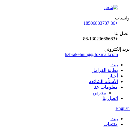
واتساب
+86 18506833737
اتصل بنا
+86-13023666663
بريد إلكتروني
hzbrakelining@foxmail.com
بيت
بطانة الفرامل
أخبار
الأسئلة الشائعة
معلومات عنا
معرض
اتصل بنا
English
بيت
منتجات