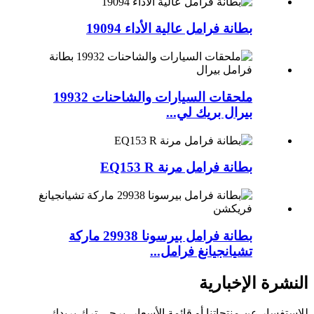
بطانة فرامل عالية الأداء 19094
ملحقات السيارات والشاحنات 19932
بيرال بريك لي...
بطانة فرامل مرنة EQ153 R
بطانة فرامل بيرسونا 29938 ماركة
تشيانجيانغ فرامل...
النشرة الإخبارية
للاستفسار عن منتجاتنا أو قائمة الأسعار، يرجى ترك بريدك